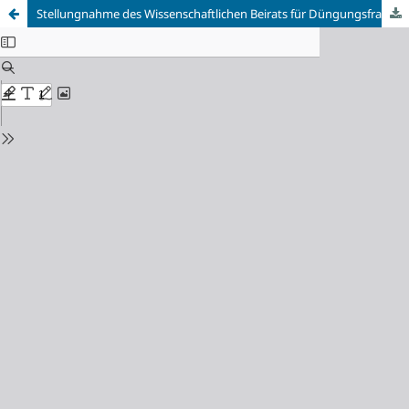
Stellungnahme des Wissenschaftlichen Beirats für Düngungsfragen zum Diskussionspapier „Ackerbaustrategie 2035“ des Bundesministeriums für Ernährung und Landwirtschaft