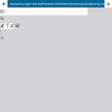
Auswirkungen der befristeten Mehrwertsteuersatzänderung im Jahr 2020 auf die Verbraucherpreise im Online-Lebensmittelhandel