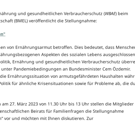
 Ernährung und gesundheitlichen Verbraucherschutz (
WBAE
) beim
chaft (BMEL) veröffentlicht die Stellungnahme:
en"
hen von Ernährungsarmut betroffen. Dies bedeutet, dass Mensche
nährungsbezogenen Aspekten des sozialen Lebens ausgeschlosse
politik, Ernährung und gesundheitlichen Verbraucherschutz überre
t unter Pandemiebedingungen an Bundesminister Cem Özdemir.
n die Ernährungssituation von armutsgefährdeten Haushalten wäh
litik für ähnliche Krisensituationen sowie für Probleme ab, die d
n am 27. März 2023 von 11.30 Uhr bis 13 Uhr stellen die Mitglieder
nschaftlichen Beirats für Familienfragen die Stellungnahme
vor und möchten mit Ihnen diskutieren. Zur