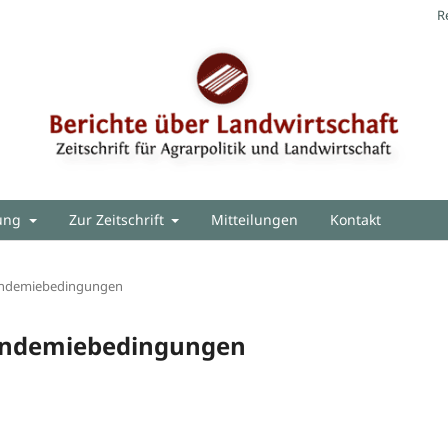
R
hung
Zur Zeitschrift
Mitteilungen
Kontakt
andemiebedingungen
andemiebedingungen