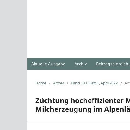
Aktuelle Ausgabe
Archiv
Beitragseinreic
Home
/
Archiv
/
Band 100, Heft 1, April 2022
/
Art
Züchtung hocheffizienter M
Milcherzeugung im Alpenl