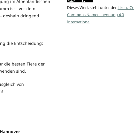
ugung im Alpenländischen
Dieses Werk steht unter der
Lizenz Cr
amm ist - vor dem
Commons Namensnennung 4.0
- deshalb dringend
International
.
ng die Entscheidung:
r die besten Tiere der
rwenden sind.
usgleich von
n!
) Hannover