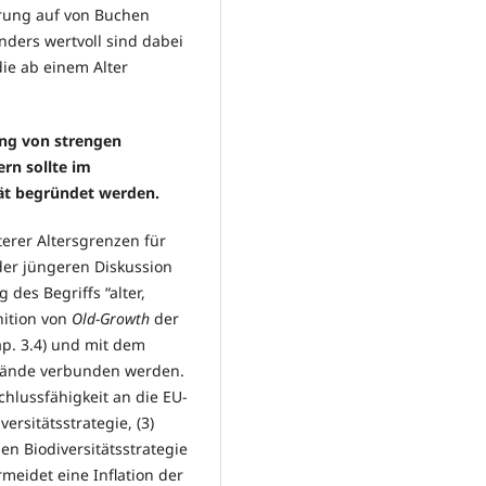
rung auf von Buchen
nders wertvoll sind dabei
ie ab einem Alter
ung von strengen
rn sollte im
tät begründet werden.
erer Altersgrenzen für
der jüngeren Diskussion
des Begriffs “alter,
nition von
Old-Growth
der
ap. 3.4) und mit dem
stände verbunden werden.
schlussfähigkeit an die EU-
ersitätsstrategie, (3)
n Biodiversitätsstrategie
rmeidet eine Inflation der