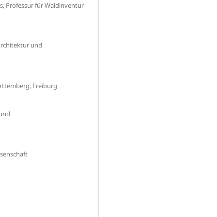
s, Professur für Waldinventur
architektur und
rttemberg, Freiburg
 und
ssenschaft