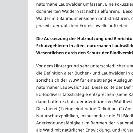
naturnahe Laubwälder umfassen. Eine Fokussie
dominierten Wäldern ist nicht zielführend. Beso
Wälder mit Baumdimensionen und Strukturen, d
jenseits der üblichen Ernteschwelle auftreten.
Die Aussetzung der Holznutzung und Einricht
Schutzgebieten in alten, naturnahen Laubwälde
Wesentlichen durch den Schutz der Biodiversi
Vor dem Hintergrund sehr unterschiedlicher unt
die Definition alter Buchen- und Laubwälder in 
spricht sich der WBW für eine strenge Auslegung 
naturnaher Laubwald” aus. Diese sollte der Defi
EU-Biodiversitätsstrategie entsprechen (siehe K
dauerhaften Schutz der identifizierten Waldbe
Dies bietet (1) eine eindeutige Definition, (2) An
Naturschutzpolitiken, insbesondere die EU-Biodiv
Anerkennungsfähigkeit im Rahmen der Nationale
als Wald mit natürlicher Entwicklung, und (4) ve