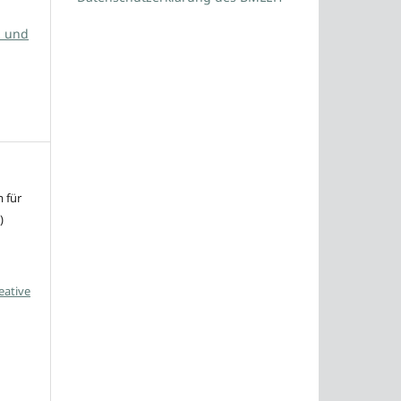
z und
 für
)
eative