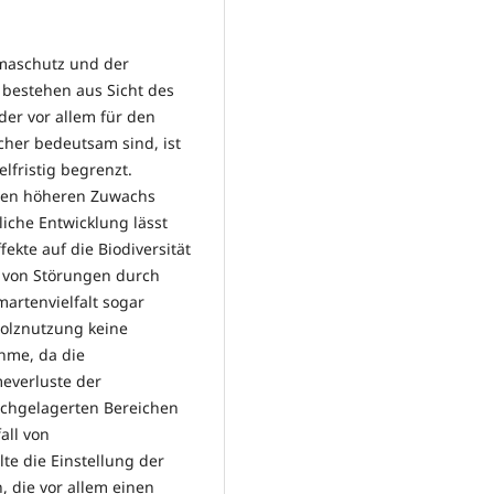
imaschutz und der
bestehen aus Sicht des
der vor allem für den
icher bedeutsam sind, ist
elfristig begrenzt.
 den höheren Zuwachs
liche Entwicklung lässt
ffekte auf die Biodiversität
t von Störungen durch
artenvielfalt sogar
Holznutzung keine
ahme, da die
everluste der
achgelagerten Bereichen
all von
lte die Einstellung der
, die vor allem einen