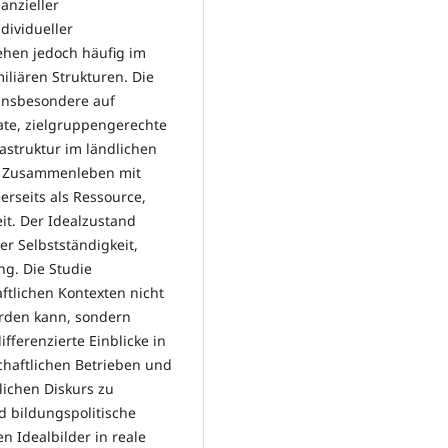
anzieller
dividueller
tehen jedoch häufig im
iliären Strukturen. Die
 insbesondere auf
ate, zielgruppengerechte
astruktur im ländlichen
as Zusammenleben mit
erseits als Ressource,
eit. Der Idealzustand
er Selbstständigkeit,
ng. Die Studie
aftlichen Kontexten nicht
erden kann, sondern
ifferenzierte Einblicke in
chaftlichen Betrieben und
lichen Diskurs zu
nd bildungspolitische
 Idealbilder in reale