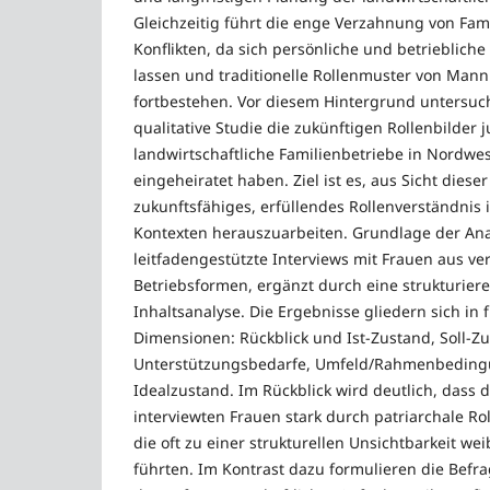
Gleichzeitig führt die enge Verzahnung von Fami
Konflikten, da sich persönliche und betrieblich
lassen und traditionelle Rollenmuster von Mann
fortbestehen. Vor diesem Hintergrund untersuch
qualitative Studie die zukünftigen Rollenbilder 
landwirtschaftliche Familienbetriebe in Nordwe
eingeheiratet haben. Ziel ist es, aus Sicht diese
zukunftsfähiges, erfüllendes Rollenverständnis i
Kontexten herauszuarbeiten. Grundlage der Ana
leitfadengestützte Interviews mit Frauen aus v
Betriebsformen, ergänzt durch eine strukturiere
Inhaltsanalyse. Die Ergebnisse gliedern sich in 
Dimensionen: Rückblick und Ist-Zustand, Soll-Z
Unterstützungsbedarfe, Umfeld/Rahmenbeding
Idealzustand. Im Rückblick wird deutlich, dass 
interviewten Frauen stark durch patriarchale Ro
die oft zu einer strukturellen Unsichtbarkeit wei
führten. Im Kontrast dazu formulieren die Befra