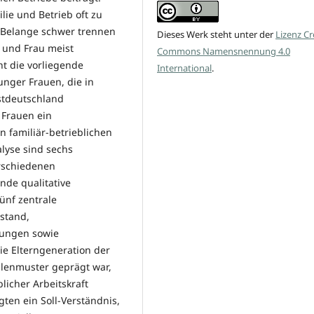
lie und Betrieb oft zu
e Belange schwer trennen
Dieses Werk steht unter der
Lizenz Cr
 und Frau meist
Commons Namensnennung 4.0
t die vorliegende
International
.
junger Frauen, die in
stdeutschland
r Frauen ein
n familiär-betrieblichen
lyse sind sechs
erschiedenen
nde qualitative
fünf zentrale
ustand,
ungen sowie
die Elterngeneration der
llenmuster geprägt war,
blicher Arbeitskraft
gten ein Soll-Verständnis,