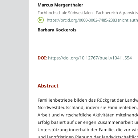
Marcus Mergenthaler
Fachhochschule Südwestfalen - Fachbereich Agrarwirts
https://orcid.org/0000-0002-7485-2383 (nicht authe
Barbara Kockerols
DOI:
https://doi.org/10.12767/buel.v104i1.554
Abstract
Familienbetriebe bilden das Rückgrat der Landwi
Nordwestdeutschland, indem sie Familienleben, 
Arbeit und wirtschaftliche Aktivitäten miteinan
Erfolg basiert auf der engen Zusammenarbeit 
Unterstützung innerhalb der Familie, die zur wirt
und langfristigen Planung der landwirtschaftlic